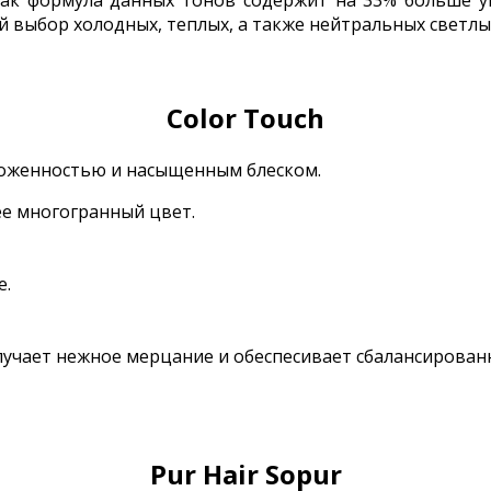
к как формула данных тонов содержит на 33% больше
й выбор холодных, теплых, а также нейтральных светлы
Color Touch
хоженностью и насыщенным блеском.
ее многогранный цвет.
е.
лучает нежное мерцание и обеспесивает сбалансирован
Pur Hair Sopur