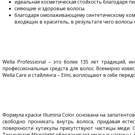
идеальная косметическая стойкость благодаря п
сияющие и здоровые волосы.
благодаря омолаживающему синтетическому компл
входящих в краситель, в результате чего волосы
Wella Professional – это более 135 лет традиций, 
профессиональных средств для волос. Всемирно известн
Wella Care и стайлинга – Eimi, воплощают в себе пере
Формула краски Illumina Color основана на запатентов
свободно проникать внутрь волоса, придавая есте
поверхности кутикулы присутствуют частицы меди. О
Технология Microlight обволакивает медные частицы,