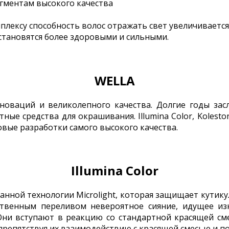
игментам высокого качества
ексу способность волос отражать свет увеличивается
 становятся более здоровыми и сильными.
WELLA
инноваций и великолепного качества. Долгие годы з
ые средства для окрашивания. Illumina Color, Koleston 
довые разработки самого высокого качества.
Illumina Color
анной технологии Microlight, которая защищает кутику
ственным переливом невероятное сияние, идущее и
ни вступают в реакцию со стандартной красящей сме
 препятствуя их взаимодействию с красящей смесью и п