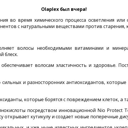
Olaplex был вчера!
ания во время химического процесса осветления или
ентов с натуральными веществами против старения, к
лняет волосы необходимыми витаминами и минера
й блеск.
 обеспечивает волосам эластичность и здоровье. Пос
 сильных и разносторонних антиоксидантов, которы
ксиданты, которые борятся с повреждением клеток, а т
окислоты посредством инновационной Nio Protect Te
су открывает кутикулу и создает новые поперечные дис
икальных, и уже ныне известных ингредиентов укрепл