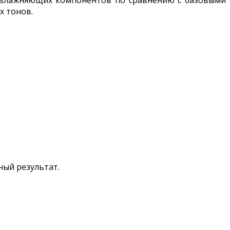
 увлажняющих компонентов по сравнению с базовыми
х тонов.
ный результат.