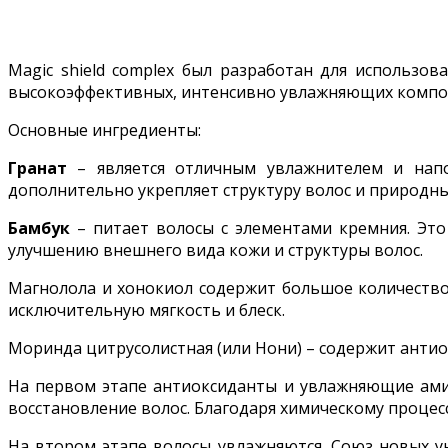
Magic shield complex был разработан для использов
высокоэффективных, интенсивно увлажняющих компон
Основные ингредиенты:
Гранат
– является отличным увлажнителем и напо
дополнительно укрепляет структуру волос и природны
Бамбук
– питает волосы с элементами кремния. Это
улучшению внешнего вида кожи и структуры волос.
Магнолола и хонокиол содержит большое количество
исключительную мягкость и блеск.
Моринда цитрусолистная (или Нони) – содержит антио
На первом этапе антиоксиданты и увлажняющие амин
восстановление волос. Благодаря химическому процес
На втором этапе волосы увлажняются. Союз новых ун